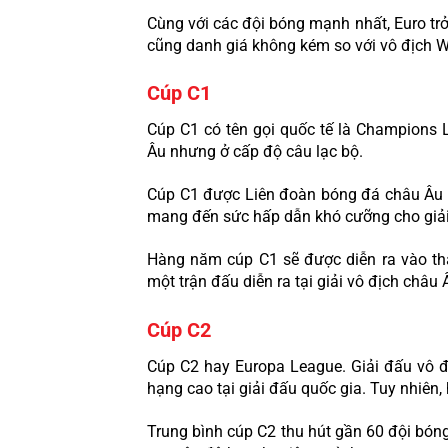
Cùng với các đội bóng mạnh nhất, Euro trở 
cũng danh giá không kém so với vô địch W
Cúp C1
Cúp C1 có tên gọi quốc tế là Champions 
Âu nhưng ở cấp độ câu lạc bộ.
Cúp C1 được Liên đoàn bóng đá châu Âu t
mang đến sức hấp dẫn khó cưỡng cho giải
Hàng năm cúp C1 sẽ được diễn ra vào th
một trận đấu diễn ra tại giải vô địch châ
Cúp C2
Cúp C2 hay Europa League. Giải đấu vô 
hạng cao tại giải đấu quốc gia. Tuy nhiên,
Trung bình cúp C2 thu hút gần 60 đội bóng