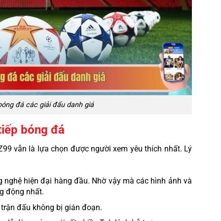
bóng đá các giải đấu danh giá
tiếp bóng đá
99 vẫn là lựa chọn được người xem yêu thích nhất. Lý
g nghệ hiện đại hàng đầu. Nhờ vậy mà các hình ảnh và
g động nhất.
trận đấu không bị gián đoạn.