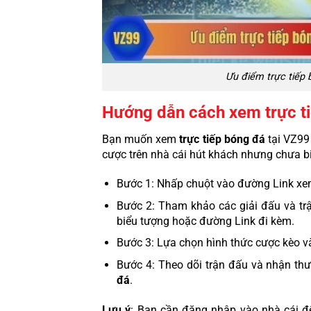
Ưu điểm trực tiếp
Hướng dẫn cách xem trực ti
Bạn muốn xem
trực tiếp bóng đá
tại VZ99
cược trên nhà cái hút khách nhưng chưa b
Bước 1: Nhấp chuột vào đường Link xe
Bước 2: Tham khảo các giải đấu và tr
biểu tượng hoặc đường Link đi kèm.
Bước 3: Lựa chọn hình thức cược kèo và
Bước 4: Theo dõi trận đấu và nhận th
đá
.
Lưu ý
: Bạn cần đăng nhập vào nhà cái đ