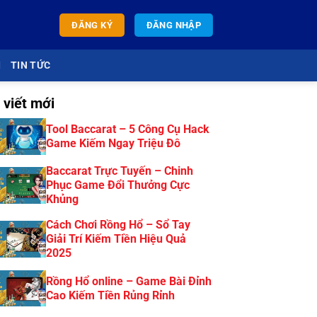
ĐĂNG KÝ
ĐĂNG NHẬP
I
TIN TỨC
 viết mới
Tool Baccarat – 5 Công Cụ Hack
Game Kiếm Ngay Triệu Đô
Baccarat Trực Tuyến – Chinh
Phục Game Đổi Thưởng Cực
Khủng
Cách Chơi Rồng Hổ – Sổ Tay
Giải Trí Kiếm Tiền Hiệu Quả
2025
Rồng Hổ online – Game Bài Đỉnh
Cao Kiếm Tiền Rủng Rỉnh