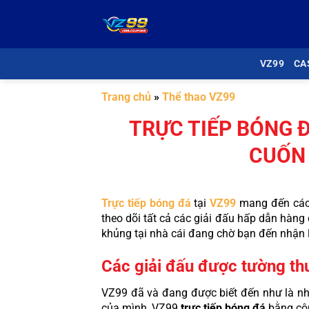
Bỏ
qua
nội
dung
VZ99
CA
Trang chủ
»
Thể thao VZ99
TRỰC TIẾP BÓNG Đ
CUỐN
Trực tiếp bóng đá
tại
VZ99
mang đến các 
theo dõi tất cả các giải đấu hấp dẫn hàng
khủng tại nhà cái đang chờ bạn đến nhận l
Các giải đấu được tường thu
VZ99 đã và đang được biết đến như là nhà
của mình, VZ99
trực tiếp bóng đá
bằng côn