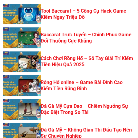
Sảnh JILI
Tool Baccarat – 5 Công Cụ Hack Game
Kiếm Ngay Triệu Đô
Gợi ý tiếp theo khi tận hưởng tại
nổ hũ VZ99
là sảnh cược
JILI. Đơn vị phát hành game này khá nổi tiếng trên thị
Baccarat Trực Tuyến – Chinh Phục Game
trường cá cược hiện nay. Đặc biệt góp mặt đầy đủ tại tất cả
Đổi Thưởng Cực Khủng
các sân chơi trực tuyến lớn nhỏ trong và ngoài nước.
Tại đây bet thủ được tận hưởng đa dạng các loại hình chơi
Cách Chơi Rồng Hổ – Sổ Tay Giải Trí Kiếm
chất lượng cao. Tốc độ game mà mọi người tham gia
Tiền Hiệu Quả 2025
mượt, hình ảnh sắc nét, âm thanh bắt tai. Do đó mà đây
được xem là một gợi ý cực kỳ tốt cho tất cả mọi người.
Rồng Hổ online – Game Bài Đỉnh Cao
Kiếm Tiền Rủng Rỉnh
Sảnh TP
TP chính là cái tên không thể không nhắc đến tại chuyên
Đá Gà Mỹ Cựa Dao – Chiêm Ngưỡng Sự
mục nổ hũ trực tuyến. Đây là một trong những đơn vị cung
Đặc Biệt Trong So Tài
cấp game chất lượng với hàng chục loại hình chơi khác
nhau. Tất cả những siêu phẩm này đều đem lại sự hài lòng
cực kỳ cao cho khách hàng.
Đá Gà Mỹ – Không Gian Thi Đấu Tạo Nên
Sự Chuyên Nghiệp