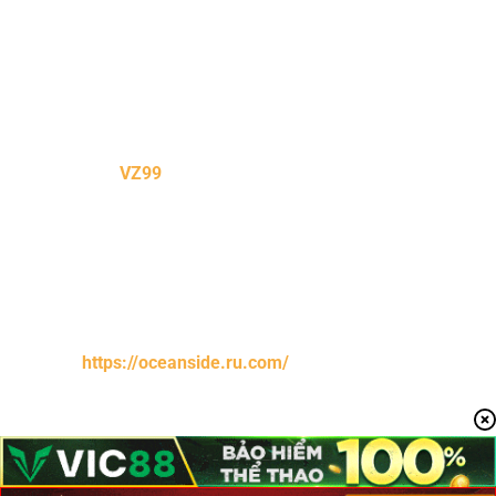
NỔ HŨ
ra các giới hạn cụ thể cho bản thân. Việc đặt ra các giới
hạn này sẽ giúp cho người chơi có thể thuận lợi chơi
THỂ THAO
thoải mái mà không sợ mất quá nhiều vốn.
Xem thêm:
Bắn Cá VZ99 – Chuyên Mục Top 1 Nền
VỀ CHÚNG TÔI
Tảng Cá Cược Trực Tuyến
Thương hiệu:
VZ99
Kết luận
Địa chỉ: 90 Hoàng Văn Thụ, P.15, Q.Phú Nhuận, TP.HCM
Bài viết chúng tôi chia sẻ phía trên đều có các thông tin liên
quan đến
nổ hũ VZ99
. Chuyên mục này được rất nhiều anh
Email:
contact@oceanside.ru.com
em tin tưởng trải nghiệm liên tục trong thời gian vừa qua.
Chúc tất cả hội viên sẽ đọc và nắm bắt được các thông tin
Phone: 0962.888.399
trên để săn jackpot thành công tại VZ99 nhé.
Website:
https://oceanside.ru.com/
Từ khóa tìm kiếm: vz99 | vz99 casino | đăng ký vz99 | trang
chủ vz99 | link vào vz99
Sitemap