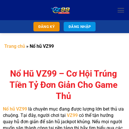
Bỏ
qua
nội
dung
ĐĂNG KÝ
ĐĂNG NHẬP
Trang chủ
»
Nổ hũ VZ99
Nổ Hũ VZ99 – Cơ Hội Trúng
Tiền Tỷ Đơn Giản Cho Game
Thủ
Nổ hũ VZ99
là chuyên mục đang được lượng lớn bet thủ ưa
chuộng. Tại đây, người chơi tại
VZ99
có thể tận hưởng
quay hũ đơn giản để săn hũ jackpot khủng. Nếu mọi người
muốn săn thành công tại nền tảng thì hãy tìm hiểu qua các