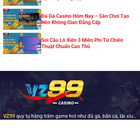
Sảnh cược TP được cấp phép đầy đủ bởi các đơn vị quản
lý cờ bạc lớn trên thế giới. Cho nên khi bet thủ trải nghiệm
Đá Gà Casino Hôm Nay – Sân Chơi Tạo
sẽ không cần phải quá lo lắng hoặc gặp quá nhiều khó
Nên Không Gian Đẳng Cấp
khăn mà sẽ tham gia thoải mái.
Tổng hợp các lưu ý cần thiết khi săn hũ
Soi Cầu Lô Xiên 3 Miễn Phí Từ Chiến
Thuật Chuẩn Cao Thủ
Khi trải nghiệm
nổ hũ VZ99
anh em sẽ không thể tránh khỏi
các sự cố đáng tiếc. Do đó mà mọi người nên tham khảo
ngay một số chia sẻ sau đây của chúng tôi. Đây là những
lưu ý quan trọng, chỉ cần áp dụng chính xác sẽ ngay lập tức
hạn chế rủi ro và săn hũ hiệu quả. Gồm có:
VZ99
quy tụ hàng trăm game hot như đá gà, bắn cá, tài xỉu…
trải nghiệm mượt trên mọi thiết bị, hỗ trợ 24/7 và khuyến
mãi cực khủng — bạn còn chờ gì nữa?