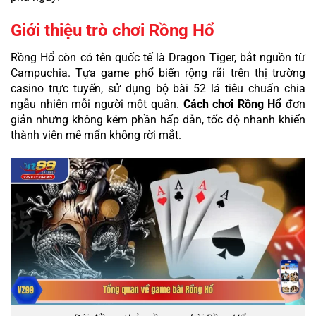
Giới thiệu trò chơi Rồng Hổ
Rồng Hổ còn có tên quốc tế là Dragon Tiger, bắt nguồn từ
Campuchia. Tựa game phổ biến rộng rãi trên thị trường
casino trực tuyến, sử dụng bộ bài 52 lá tiêu chuẩn chia
ngẫu nhiên mỗi người một quân.
Cách chơi Rồng Hổ
đơn
giản nhưng không kém phần hấp dẫn, tốc độ nhanh khiến
thành viên mê mẩn không rời mắt.