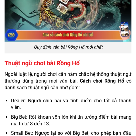
Quy định ván bài Rồng Hổ mới nhất
Thuật ngữ chơi bài Rồng Hổ
Ngoài luật lệ, người chơi cần nắm chắc hệ thống thuật ngữ
thường dùng trong mọi ván bài.
Cách chơi Rồng Hổ
có
danh sách thuật ngữ cần nhớ gồm:
Dealer: Người chia bài và tính điểm cho tất cả thành
viên.
Big Bet: Rót khoản vốn lớn khi tin tưởng điểm bài mang
giá trị từ 8 đến 13.
Small Bet: Ngược lại so với Big Bet, cho phép bạn đầu