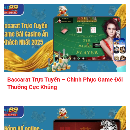
Baccarat Trực Tuyến – Chinh Phục Game Đổi
Thưởng Cực Khủng