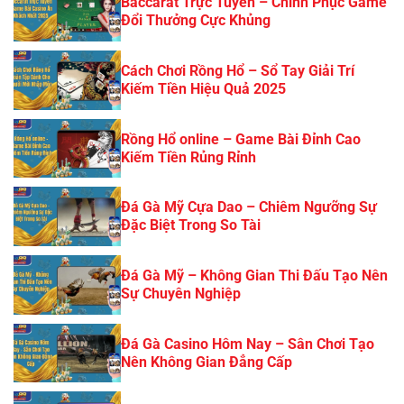
Baccarat Trực Tuyến – Chinh Phục Game
Đổi Thưởng Cực Khủng
Cách Chơi Rồng Hổ – Sổ Tay Giải Trí
Kiếm Tiền Hiệu Quả 2025
Rồng Hổ online – Game Bài Đỉnh Cao
Kiếm Tiền Rủng Rỉnh
Đá Gà Mỹ Cựa Dao – Chiêm Ngưỡng Sự
Đặc Biệt Trong So Tài
Đá Gà Mỹ – Không Gian Thi Đấu Tạo Nên
Sự Chuyên Nghiệp
Đá Gà Casino Hôm Nay – Sân Chơi Tạo
Nên Không Gian Đẳng Cấp