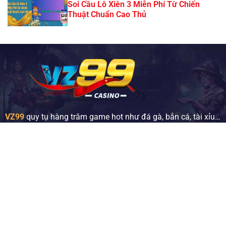
Soi Cầu Lô Xiên 3 Miễn Phí Từ Chiến
Thuật Chuẩn Cao Thủ
VZ99
quy tụ hàng trăm game hot như đá gà, bắn cá, tài xỉu…
trải nghiệm mượt trên mọi thiết bị, hỗ trợ 24/7 và khuyến
mãi cực khủng — bạn còn chờ gì nữa?
LIÊN KẾT NHANH
ĐĂNG NHẬP VZ99