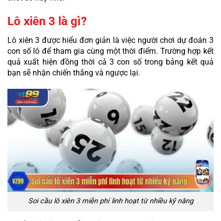
Lô xiên 3 là gì?
Lô xiên 3 được hiểu đơn giản là việc người chơi dự đoán 3
con số lô để tham gia cùng một thời điểm. Trường hợp kết
quả xuất hiện đồng thời cả 3 con số trong bảng kết quả
bạn sẽ nhận chiến thắng và ngược lại.
Soi cầu lô xiên 3 miễn phí linh hoạt từ nhiều kỹ năng