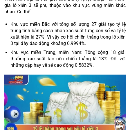
gia lô xiên 3 sẽ phụ thuộc vào khu vực vùng miền khác
nhau. Cụ thể:
Khu vực miền Bắc với tổng số lượng 27 giải tạo tỷ lệ
trúng tính bằng cách nhân xác suất từng con số và tỷ lệ
xuất hiện là 27%. Vì vậy cơ hội chiến thắng trong lô xiên
3 tại đây dao động khoảng 0.9994%.
Khu vực miền Trung, miền Nam: Tổng cộng 18 giải
thưởng xác suất tạo nên chiến thắng là 18%. Đối với
những cặp hay về sẽ dao động 0.5832%.