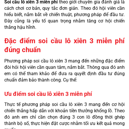
Soi cầu lô xiên 3 miễn phí
theo giới chuyên gia đánh giá là
cách chơi cơ bản, quy tắc đơn giản. Theo đó hội viên cần
hiểu biết, nắm bắt về chiến thuật, phương pháp để đầu tư.
Đây cũng là yếu tố quan trọng nhằm tăng cơ hội chiến
thắng hậu hĩnh.
Đặc điểm soi cầu lô xiên 3 miễn phí
đúng chuẩn
Phương pháp soi cầu lô xiên 3 mang đến những đặc điểm
đòi hỏi hội viên cần quan tâm, nắm bắt. Thông qua đó anh
em có thể tham khảo để đưa ra quyết định đầu tư đúng
chuẩn đảm bảo thành công. Cụ thể:
Ưu điểm soi cầu lô xiên 3 miễn phí
Thực tế phương pháp soi cầu lô xiên 3 mang đến cơ hội
chiến thắng hấp dẫn với khoản tiền thưởng khổng lồ. Theo
đó anh em chỉ cần chọn đúng 3 con lô đồng thời ghép
thành bộ số, thực hiện đặt cược nhằm tối ưu kết quả mong