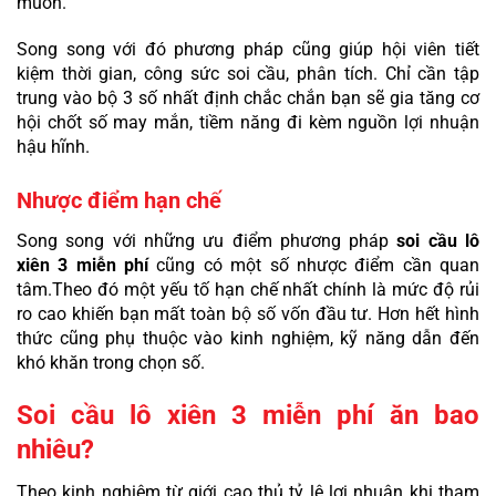
muốn.
Song song với đó phương pháp cũng giúp hội viên tiết
kiệm thời gian, công sức soi cầu, phân tích. Chỉ cần tập
trung vào bộ 3 số nhất định chắc chắn bạn sẽ gia tăng cơ
hội chốt số may mắn, tiềm năng đi kèm nguồn lợi nhuận
hậu hĩnh.
Nhược điểm hạn chế
Song song với những ưu điểm phương pháp
soi cầu lô
xiên 3 miễn phí
cũng có một số nhược điểm cần quan
tâm.Theo đó một yếu tố hạn chế nhất chính là mức độ rủi
ro cao khiến bạn mất toàn bộ số vốn đầu tư. Hơn hết hình
thức cũng phụ thuộc vào kinh nghiệm, kỹ năng dẫn đến
khó khăn trong chọn số.
Soi cầu lô xiên 3 miễn phí ăn bao
nhiêu?
Theo kinh nghiệm từ giới cao thủ tỷ lệ lợi nhuận khi tham