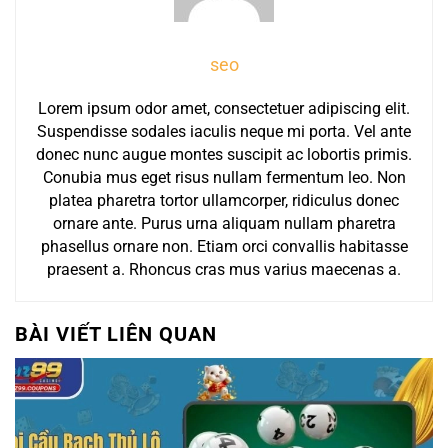
seo
Lorem ipsum odor amet, consectetuer adipiscing elit.
Suspendisse sodales iaculis neque mi porta. Vel ante
donec nunc augue montes suscipit ac lobortis primis.
Conubia mus eget risus nullam fermentum leo. Non
platea pharetra tortor ullamcorper, ridiculus donec
ornare ante. Purus urna aliquam nullam pharetra
phasellus ornare non. Etiam orci convallis habitasse
praesent a. Rhoncus cras mus varius maecenas a.
BÀI VIẾT LIÊN QUAN