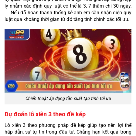
lý nhằm xác định quy luật có thể là 3, 7 thậm chí 30 ngày,
…. Nếu đã hoàn thành thống kê anh em cần nhận diện quy
luật qua khoảng thời gian từ đó tăng tính chính xác tối ưu.
Chiến thuật áp dụng tần suất tạo tính tối ưu
Dự đoán lô xiên 3 theo đề kép
Lô xiên 3 theo phương pháp đề kép giúp tạo nên lợi thế
hấp dẫn, sự tự tin trong đầu tư. Chẳng hạn kết quả trong