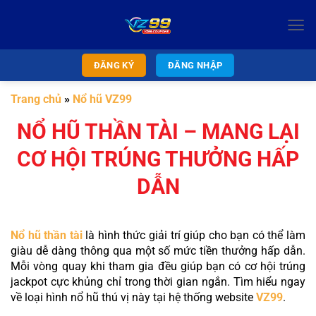
Bỏ
qua
nội
dung
ĐĂNG KÝ
ĐĂNG NHẬP
Trang chủ
»
Nổ hũ VZ99
NỔ HŨ THẦN TÀI – MANG LẠI
CƠ HỘI TRÚNG THƯỞNG HẤP
DẪN
Nổ hũ thần tài
là hình thức giải trí giúp cho bạn có thể làm
giàu dễ dàng thông qua một số mức tiền thưởng hấp dẫn.
Mỗi vòng quay khi tham gia đều giúp bạn có cơ hội trúng
jackpot cực khủng chỉ trong thời gian ngắn. Tìm hiểu ngay
về loại hình nổ hũ thú vị này tại hệ thống website
VZ99
.