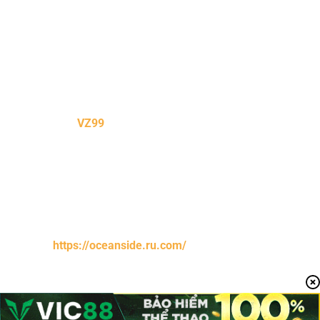
NỔ HŨ
THỂ THAO
VỀ CHÚNG TÔI
Thương hiệu:
VZ99
Địa chỉ: 90 Hoàng Văn Thụ, P.15, Q.Phú Nhuận, TP.HCM
Email:
contact@oceanside.ru.com
Phone: 0962.888.399
Website:
https://oceanside.ru.com/
Từ khóa tìm kiếm: vz99 | vz99 casino | đăng ký vz99 | trang
chủ vz99 | link vào vz99