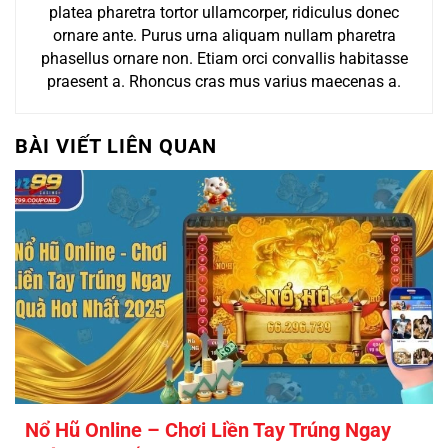
platea pharetra tortor ullamcorper, ridiculus donec
ornare ante. Purus urna aliquam nullam pharetra
phasellus ornare non. Etiam orci convallis habitasse
praesent a. Rhoncus cras mus varius maecenas a.
BÀI VIẾT LIÊN QUAN
Nổ Hũ Online – Chơi Liền Tay Trúng Ngay