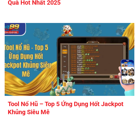
Quà Hot Nhất 2025
Tool Nổ Hũ – Top 5 Ứng Dụng Hốt Jackpot
Khủng Siêu Mê